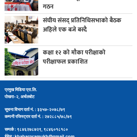
गठन
संघीय
संसद् प्रतिनिधिसभाको बैठक
अहिले एक बजे बस्दै
कक्षा
१२ को मौका परीक्षाको
परीक्षाफल प्रकाशित
प्रमुख मिडिया प्रा.लि.
पोखरा-२, अर्चलबोट
सूचना विभाग दर्ता नं. : ३३५७-२०७८/७९
कम्पनी रजिस्ट्रार दर्ता नं. : २७२८८५/७८/७९
सम्पर्क : ९८४६२७८७२९, ९८४६०१८१८०
ईमेल :
khabarpramukh@gmail.com