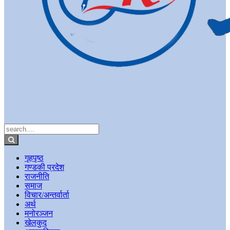
गृहपृष्ठ
गण्डकी प्रदेश
राजनीति
समाज
विचार/अन्तर्वार्ता
अर्थ
मनोरञ्जन
खेलकुद