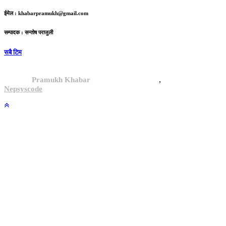
ईमेल :
khabarpramukh@gmail.com
सम्पादक : सन्तोष पराजुली
सबै टिम
,
© 2024,
Pramukh Khabar
, All rights reserved.
Site By :
Nepsyscode
.