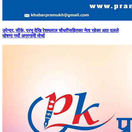
उपेन्द्र,
सीके, प्रभु देखि रेशमलाल चौधरीसहितका नेता रहेका आठ दलले
घोषणा गर्यो अग्रगामी मोर्चा