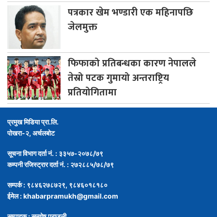
पत्रकार
खेम भण्डारी एक महिनापछि
जेलमुक्त
फिफाको
प्रतिबन्धका कारण नेपालले
तेस्रो पटक गुमायो अन्तराष्ट्रिय
प्रतियोगितामा
प्रमुख मिडिया प्रा.लि.
पोखरा-२, अर्चलबोट
सूचना विभाग दर्ता नं. : ३३५७-२०७८/७९
कम्पनी रजिस्ट्रार दर्ता नं. : २७२८८५/७८/७९
सम्पर्क : ९८४६२७८७२९, ९८४६०१८१८०
ईमेल :
khabarpramukh@gmail.com
सम्पादक : सन्तोष पराजुली