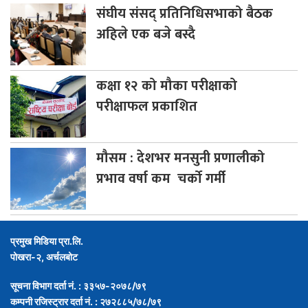
संघीय
संसद् प्रतिनिधिसभाको बैठक
अहिले एक बजे बस्दै
कक्षा
१२ को मौका परीक्षाको
परीक्षाफल प्रकाशित
मौसम
: देशभर मनसुनी प्रणालीको
प्रभाव वर्षा कम चर्को गर्मी
प्रमुख मिडिया प्रा.लि.
पोखरा-२, अर्चलबोट
सूचना विभाग दर्ता नं. : ३३५७-२०७८/७९
कम्पनी रजिस्ट्रार दर्ता नं. : २७२८८५/७८/७९