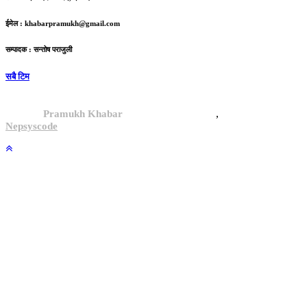
ईमेल :
khabarpramukh@gmail.com
सम्पादक : सन्तोष पराजुली
सबै टिम
,
© 2024,
Pramukh Khabar
, All rights reserved.
Site By :
Nepsyscode
.