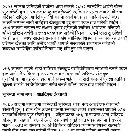
२०५९ सालमा जन्मिएकी रोजीना थापा मगरले २०७२ सालदेखि आर्चरी खेल्न
सुरु गरेकी हुन । स्व.लक्ष्मण कुमार श्रेष्ठको स्मृतिमा ०७३ सालमा आयोजना
गरिएको राष्ट्रिय आर्चरी प्रतियोगितामा स्वर्ण पदक हात पारेकी उनले ०७३
सालमै सम्पन्न सातौ राष्ट्रिय खेलकुदमा दुई स्वर्ण पदक हात पारेकी थिईन ।
०७४ सालमा सम्पन्न स्व.लक्ष्मण कुमार श्रेष्ठको स्मृतिमा आयोजना गरिएको
चौथो राष्टिय अर्चरीमा रजत पदक हात पारेकी थिइन् । उनले प्लस टु उत्तिर्ण
गरेकी छन् । ०७४ सालमा सम्पन्न राखेप च्याम्पिएनशिपमा कास्य पदक हात पार्दै
एशियन खेलका लागि छनौट भएकी थापाले सरकारले आवश्यक बजेटको
व्यवस्था नगरिदिँदा प्रतियोगितामा सहभागि हुन भने पाईन्न ।
०७६ सालमा भएको आठौं राष्ट्रिय खेलकुद प्रतियोगितामा सहभागी उनले पदक
हात पार्न भने सकिन्न । ०७९ सालमा सम्पन्न नवौ राष्ट्रिय खेलकुद
प्रतियोगितामा दुई स्वर्ण हात पार्न सफल भईन । दोस्रो गण्डकी प्रदेश स्तरिय
खुल्ला आर्चरी प्रतियोगितामा समेत उनले काँस्य पदक हात पारेकी थिइन् ।
सुस्मिता थापा मगर – आइटिएफ तेक्वान्दो
२०६० सालमा बाग्लुङमा जन्मिएकी सुस्मिता थापा मगर आइटिएफ तेक्वान्दो
खेलाडी हुन् । हाल खेल व्यवस्थापनमा स्नातक तहमा अध्य्यनरत थापाले ०७४
सालदेखि खेल्न सुरु गरेकी हुन् । पहिलोपटक ०७६ मा सम्पन्न आठौ राष्ट्रिय
खेलकुदमा सहभागी भएकी उनले एक स्वर्ण र दुई रजत पदक हात पार्न सफल
भइन् । ०७७ मा सम्पन्न २० औ सिनियर राष्ट्रिय च्याम्पियनशिपमा सहभागी
उनले तीन रजत हात पारेकी थिईन । ०७८ मा भएको पहिलो गण्डकी प्रदेश