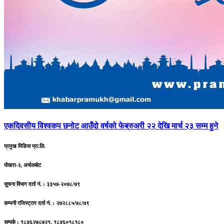
एकदिवसीय
विश्वकप छनोट आउँदो वर्षको फेब्रुअरी २२ देखि मार्च २३ सम्म हुने
प्रमुख मिडिया प्रा.लि.
पोखरा-२, अर्चलबोट
सूचना विभाग दर्ता नं. : ३३५७-२०७८/७९
कम्पनी रजिस्ट्रार दर्ता नं. : २७२८८५/७८/७९
सम्पर्क : ९८४६२७८७२९, ९८४६०१८१८०