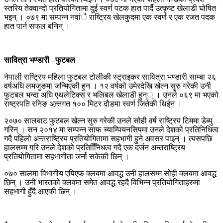
स्तरिय तेक्वान्दो प्रतियोगितामा दुई स्वर्ण पटक हात पार्दै उत्कृष्ट खेलाडी घोषित
भइन् । ०७९ मा सम्पन्न नवांै राष्ट्रिय खेलकुदमा एक स्वर्ण र एक रजत पदक
हात पार्न सफल बनिन् ।
सावित्रा भण्डारी –फुटबल
नेपाली राष्ट्रिय महिला फुटबल टोलीकी स्ट्राइकर सावित्रा भण्डारी साम्बा २६
वर्षअघि लमजुङमा जन्मिएकी हुन । १२ वर्षको उमेरदेखि खेल्न सुरु गरेकी उनी
फुटबल भन्दा अघि एथलेटिक्स र भलिबल खेलाडी हुन्् । उनले ०६९ मा भएको
राष्ट्रपति रनिङ अन्र्तगत १०० मिटर दौडमा स्वर्ण जितेकी थिईन ।
२०७० सालबाट फुटबल खेल्न सुरु गरेकी उनले सोही वर्ष राष्ट्रिय टिममा डेब्यु
गरिन् । सन २०१४ मा सम्पन्न साफ च्याम्पियनसिपमा उनले देशको प्रतिनिधित्व
गदै पहिलो अन्तराष्ट्रिय प्रतियोगितामा सहभागी हुने अवसर पाइन् । त्यसपछि
हालसम्म गरि उनले देशको प्रतिनिििधत्व गदै एक दर्जन अन्तराष्ट्रिय
प्रतियोगितामा सहभागीता जर्ना सकेकी छिन् ।
०७० सालमा विभागीय एपिएफ क्लबमा आवद्ध उनी हालसम्म सोही क्लबमा आवद्ध
छिन् । उनी भारतको क्लवमा समेत आवद्ध रहदै विभिन्न प्रतियोगिताहरुमा
सहभागी हुँदै आएकी छिन् ।