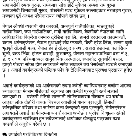
समाजसेवी रुपक गुरुङ, रामबजार सोसाइटि युकेका अध्यक्ष राम गुरुङ,
समाजसेवी चिनकाजी गुरुङ, पोखरेली मञ्च युकेका सल्लाहकार नरजङ्ग गुरुङ,
मञ्चका पूर्व अक्ष्यक्ष प्रेमनारायण न्यौपाने रहेका छन् ।
नेपाल औषधी व्यसायी संघ कास्की, अन्नपूर्ण गाउँपालिका, माछापुच्छ्रे
गाउँपालिका, रुपा गाउँपालिका, मादी गाउँपालिका, केल्मीको नेपालको लागि
आधिकारीक बिक्रेता कामारु ट्रेडिङ प्रा.लि., हाम्रो हस्तकला काठमाण्डौं,
बतास अर्गनाइजेसन, नेपाल मुआथाई संघ गण्डकी, बिजी ट्रेड लिंक, सरुमा चुलो,
भूतपूर्व खेलाडी मञ्च, नेपाल हवाई खेलकुद संस्था, सहारा हङकङ, क्लासिक
चुलो, वल्ड लिंक, होटल बाराही, फुडमाण्डु, पोखरा महानगरपालिका वडा नं.३,
४, ९ र १५, पश्चिमाञ्चल सामुदायिक अस्पताल, रुपाकोट सुनचाँदी पसल,
हाम्रो पोखरा सोफा होम लगायतले समेत सघाउने तय भैसकेको मञ्चले जनाएको
छ । अवार्ड कार्यक्रमको पब्लिक फोर के टेलिभिजनबाट प्रत्यक्ष प्रसारण हुनेछ
।
अवार्ड कार्यक्रमको थप आर्कषणको रुपमा कमेडी च्याम्पियनबाट चर्चामा आएका
स्याङजाका मेक्सम गौडेलको स्ट्यान्ड अप कमेडी प्रस्तुती रहने मञ्चले
जनाएको छ । यसैगरी भेटियो सान्नानी सोल्टिबजारमा गीतबाट थप चर्चामा
आएका लोक दोहोरी गायक निश्चल दवाडीको गायन प्रस्तुती, हिमाली
सांस्कृतिक परिवार तथा सारेगम कला केन्द्रको नृत्य प्रस्तुती, डेमोस्ट्रेसन
लगायतले अवार्ड कार्यक्रममा थप रौनकता थप्नेछ । प्रवेश निःशुल्क रहेको
कार्यक्रममा उपस्थित हुन सबैजनालाई आयोजक खेलकुद पत्रकार मञ्च
गण्डकीले अनुरोध गरेको छ ।
तपाईको प्रतिक्रिया दिनुहोस्