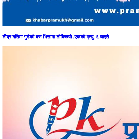
तीव्र
गतिमा गुडेको बस भित्तामा ठोक्कियो ,एकको मृत्यु, ६ घाइते