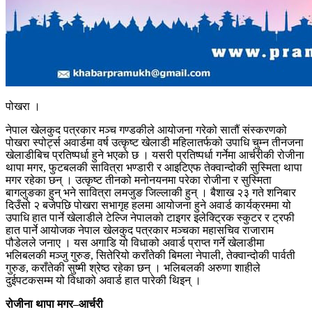
पोखरा ।
नेपाल खेलकुद पत्रकार मञ्च गण्डकीले आयोजना गरेको सातौं संस्करणको
पोखरा स्पोर्ट्स अवार्डमा वर्ष उत्कृष्ट खेलाडी महिलातर्फको उपाधि चुम्न तीनजना
खेलाडीबिच प्रतिष्पर्धा हुने भएको छ । यसरी प्रतिष्पर्धा गर्नेमा आर्चरीकी रोजीना
थापा मगर, फुटबलकी सावित्रा भण्डारी र आइटिएफ तेक्वान्दोकी सुस्मिता थापा
मगर रहेका छन् । उत्कृष्ट तीनको मनोनयनमा परेका रोजीना र सुस्मिता
बागलुङका हुन् भने सावित्रा लमजुङ जिल्लाकी हुन् । बैशाख २३ गते शनिबार
दिउँसो २ बजेपछि पोखरा सभागृह हलमा आयोजना हुने अवार्ड कार्यक्रममा यो
उपाधि हात पार्ने खेलाडीले टेल्जि नेपालको टाइगर इलेक्ट्रिक स्कुटर र ट्रफी
हात पार्ने आयोजक नेपाल खेलकुद पत्रकार मञ्चका महासचिव राजाराम
पौडेलले जनाए । यस अगाडि यो विधाको अवार्ड प्राप्त गर्ने खेलाडीमा
भलिबलकी मञ्जु गुरुङ, सितेरियो कराँतेकी बिमला नेपाली, तेक्वान्दोकी पार्वती
गुरुङ, कराँतेकी सुष्मी श्रेष्ठ रहेका छन् । भलिबलकी अरुणा शाहीले
दुईपटकसम्म यो विधाको अवार्ड हात पारेकी थिइन् ।
रोजीना थापा मगर–आर्चरी