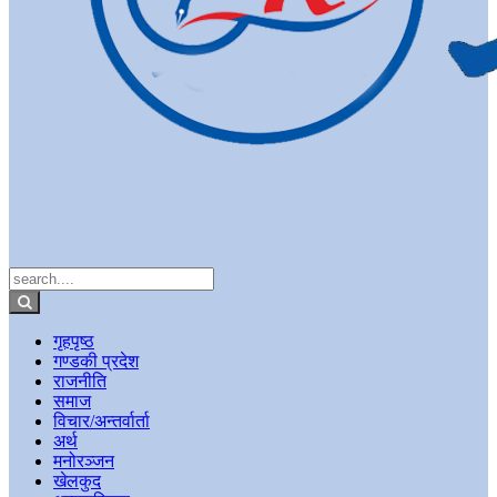
गृहपृष्ठ
गण्डकी प्रदेश
राजनीति
समाज
विचार/अन्तर्वार्ता
अर्थ
मनोरञ्जन
खेलकुद