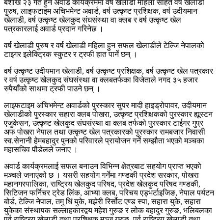
बैशाख २३ गते हुने अवार्ड कार्यक्रममा वर्ष खेलाडी महिला सहित वर्ष खेलाडी
पुरुष, लाइफटाइम अचिभमेन्ट अवार्ड, वर्ष उत्कृष्ट प्रशिक्षक, वर्ष उदीयमान
खेलाडी, वर्ष उत्कृष्ट खेलकुद संघसंस्था वा क्लब र वर्ष उत्कृष्ट खेल
पत्रकारलाई अवार्ड प्रदान गरिनेछ ।
वर्ष खेलाडी पुरुष र वर्ष खेलाडी महिला हुन सफल खेलाडीले टेल्जि नेपालको
टाइगर इलेक्ट्रिक स्कुटर र ट्रफी हात पार्ने छन् ।
वर्ष उत्कृष्ट उदीयमान खेलाडी, वर्ष उत्कृष्ट प्रशिक्षक, वर्ष उत्कृष्ट खेल पत्रकार
र वर्ष उत्कृष्ट खेलकुद संघसंस्था वा क्लबतर्फका विजेताले नगद ३५ हजार
रुपैयाँको साथमा ट्रफी पाउने छन् ।
लाइफटाइम अचिभमेन्ट अवार्डको पुरस्कार सुपर मादी हाइड्रोपावर, उदीयमान
खेलाडीको पुरस्कार सहारा क्लब पोखरा, उत्कृष्ट प्रशिक्षकको पुरस्कार ह्यूस्टन
एजुकेसन, उत्कृष्ट खेलकुद संघसंस्था वा क्लब तर्फको पुरस्कार टाईगर गुप्र
अफ पोखरा नेपाल तथा उत्कृष्ट खेल पत्रकारको पुरस्कार रामबजार निवासी
स्व.सेनानी हेमबहादुर पुनको परिवारले प्रायोजन गर्ने सम्झौता भएको मञ्चका
महासचिव पौडेलले जनाए ।
अवार्ड कार्यक्रमलाई सफल बनाउन विभिन्न क्षेत्रबाट सहयोग प्राप्त भएको
मञ्चले जनाएको छ । यसरी सहयोग गर्नेमा गण्डकी प्रदेश सरकार, पोखरा
महानगरपालिका, राष्ट्रिय खेलकुद परिषद, प्रदेश खेलकुद परिषद गण्डकी,
सिटिजन फर्निचर ट्रेड लिंक, आभ्या क्लब, परिचय एड्भर्टाइजिङ, नेपाल पर्यटन
बोर्ड, टेल्जि नेपाल, तमु धिं युके, मझेरी रिर्सोट एण्ड स्पा, सहारा युके, सहारा
युकेका संस्थापक सल्लाहकारद्वय महेश गुरुङ र लोक बहादुर गुरुङ, भलिबलका
पूर्व राष्ट्रिय खेलाडी तथा प्रशिक्षक मञ्जु गुरुङ, पूर्व राष्ट्रिय खेलाडी तथा