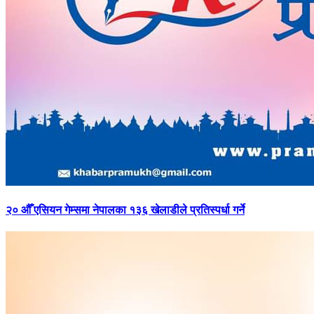
२०
औँ एसियन गेम्समा नेपालका १३६ खेलाडीले प्रतिस्पर्धा गर्ने