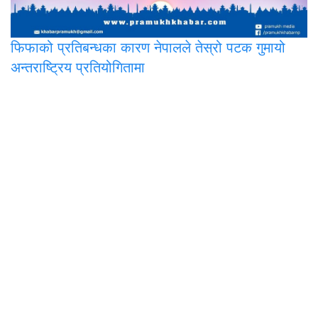
फिफाको
प्रतिबन्धका कारण नेपालले तेस्रो पटक गुमायो
अन्तराष्ट्रिय प्रतियोगितामा
प्रमुख मिडिया प्रा.लि.
पोखरा-२, अर्चलबोट
सूचना विभाग दर्ता नं. : ३३५७-२०७८/७९
कम्पनी रजिस्ट्रार दर्ता नं. : २७२८८५/७८/७९
सम्पर्क : ९८४६२७८७२९, ९८४६०१८१८०
ईमेल :
khabarpramukh@gmail.com
सम्पादक : सन्तोष पराजुली
सबै टिम