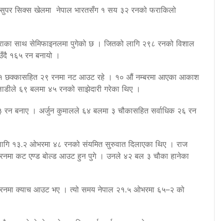
गत सुपर सिक्स खेलमा नेपाल भारतसँग १ सय ३२ रनको फराकिलो
यात्राका साथ सेमिफाइनलमा पुगेको छ । जितको लागि २९८ रनको विशाल
ाउँदै १६५ रन बनायो ।
का र १ छक्कासहित २९ रनमा नट आउट रहे । १० औं नम्बरमा आएका आकाश
ेलाडीले ६९ बलमा ४५ रनको साझेदारी गरेका थिए ।
३ रन बनाए । अर्जुन कुमालले ६४ बलमा ३ चौकासहित सर्वाधिक २६ रन
 लागि १३.२ ओभरमा ४८ रनको संयमित सुरुवात दिलाएका थिए । राज
 रनमा कट एण्ड बोल्ड आउट हुन पुगे । उनले ४२ बल ३ चौका हानेका
 रनमा क्याच आउट भए । त्यो समय नेपाल २१.५ ओभरमा ६५–२ को