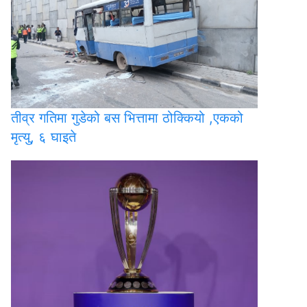
तीव्र
गतिमा गुडेको बस भित्तामा ठोक्कियो ,एकको
मृत्यु, ६ घाइते