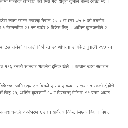
य पाण्डेको लेन्थको बल मिस गर्दा अर्जुन कुमाल बोल्ड आउट भए ।
।
 कँडेल खाता खोल्न नसक्दा नेपाल २७.५ ओभरमा ७७–७ को दयनीय
ा १ मेडनसहित २९ रन खर्चेर ४ विकेट लिए । आर्शिन कुलकर्णीले २
याटिङ रोजेको भारतले निर्धारित ५० ओभरमा ५ विकेट गुमाउँदै २९७ रन
ित ११६ रनको सानदार शतकीय इनिङ खेले । कप्तान उदय सहारान
विकेटका लागि उदय र सचिनले २ सय २ बलमा २ सय १५ रनको दोहोरो
 सिंह २१, आर्शिन कुलकर्णी १८ र प्रियान्शु मोलिया १९ रनमा आउट
आकाश चन्दले ९ ओभरमा ६५ रन खर्चेर १ विकेट लिएका थिए । नेपाल