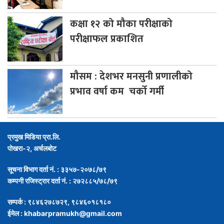
कक्षा
१२ को मौका परीक्षाको
परीक्षाफल प्रकाशित
मौसम
: देशभर मनसुनी प्रणालीको
प्रभाव वर्षा कम चर्को गर्मी
प्रमुख मिडिया प्रा.लि.
पोखरा-२, अर्चलबोट
सूचना विभाग दर्ता नं. : ३३५७-२०७८/७९
कम्पनी रजिस्ट्रार दर्ता नं. : २७२८८५/७८/७९
सम्पर्क : ९८४६२७८७२९, ९८४६०१८१८०
ईमेल :
khabarpramukh@gmail.com