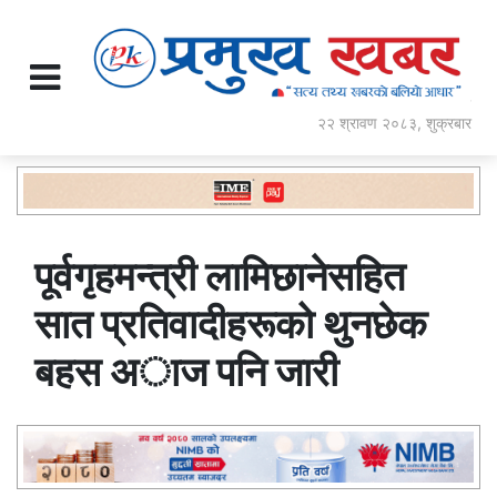
२२ श्रावण २०८३, शुक्रबार
पूर्वगृहमन्त्री लामिछानेसहित
सात प्रतिवादीहरूको थुनछेक
बहस अाज पनि जारी