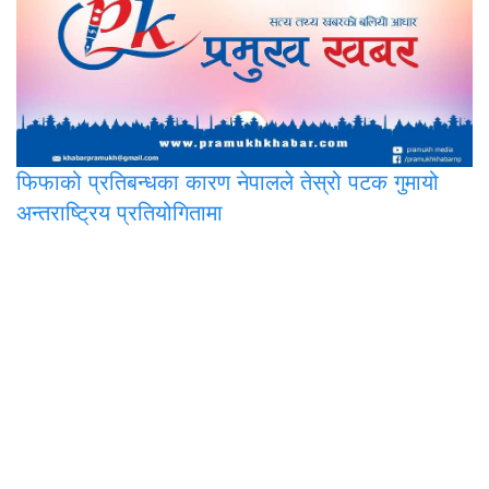
फिफाको
प्रतिबन्धका कारण नेपालले तेस्रो पटक गुमायो
अन्तराष्ट्रिय प्रतियोगितामा
प्रमुख मिडिया प्रा.लि.
पोखरा-२, अर्चलबोट
सूचना विभाग दर्ता नं. : ३३५७-२०७८/७९
कम्पनी रजिस्ट्रार दर्ता नं. : २७२८८५/७८/७९
सम्पर्क : ९८४६२७८७२९, ९८४६०१८१८०