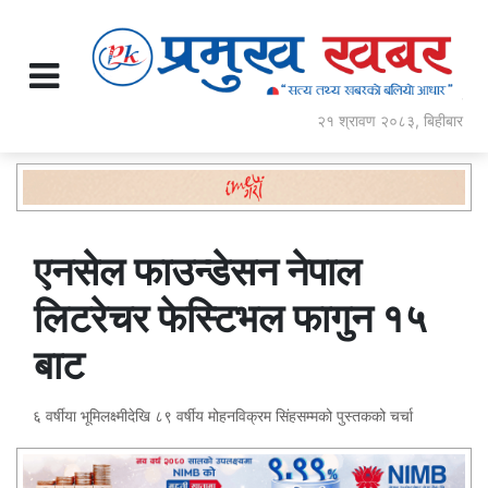
२१ श्रावण २०८३, बिहीबार
एनसेल फाउन्डेसन नेपाल
लिटरेचर फेस्टिभल फागुन १५
बाट
६ वर्षीया भूमिलक्ष्मीदेखि ८९ वर्षीय मोहनविक्रम सिंहसम्मको पुस्तकको चर्चा