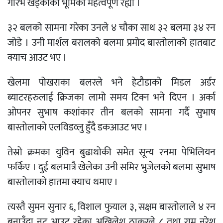
गौरभ खड्काको भूमिका महत्वपूर्ण रह्यो ।
३२ बलको सामना गरेका उनले ४ चौका साथ ३२ बलमा ३४ रन
जोडे । उनी मार्शल बरालको बलमा प्रमोद बास्तोलाको हातबाट
क्याच आउट भए ।
खेलमा पोखराका बलरले भने हेटौडाको मिडल अर्डर
ब्याटरहरुलाई क्रिजका लामो समय टिक्न भने दिएन । अर्का
ओपनर सुभाष कशांकार तीन बलको सामना गर्दै सुभाष
बास्तोलाको एलविडव्लु हुँदै डकआउट भए ।
तेस्रो क्रमका युविन बुढाथोकी समेत सून्य रनमा पेभिलियन
फर्किए । दुई बलमात्रै खेलेका उनी समिर भुजेलको बलमा सुभाष
बास्तोलाको हातमा क्याच थमाए ।
त्यस्तै सुमन सुनार ६, विशाल फुयाल ३, सक्षम बास्तोलाले ४ रन
बनाउँदा नट आउट रहेका अखिलेश ठाकुरले ८ तथा राम नरेश