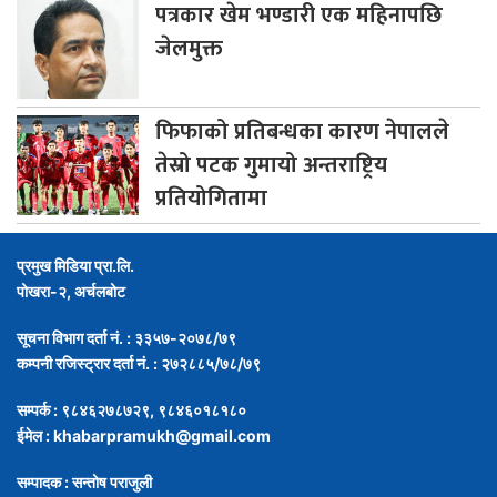
पत्रकार
खेम भण्डारी एक महिनापछि
जेलमुक्त
फिफाको
प्रतिबन्धका कारण नेपालले
तेस्रो पटक गुमायो अन्तराष्ट्रिय
प्रतियोगितामा
प्रमुख मिडिया प्रा.लि.
पोखरा-२, अर्चलबोट
सूचना विभाग दर्ता नं. : ३३५७-२०७८/७९
कम्पनी रजिस्ट्रार दर्ता नं. : २७२८८५/७८/७९
सम्पर्क : ९८४६२७८७२९, ९८४६०१८१८०
ईमेल :
khabarpramukh@gmail.com
सम्पादक : सन्तोष पराजुली