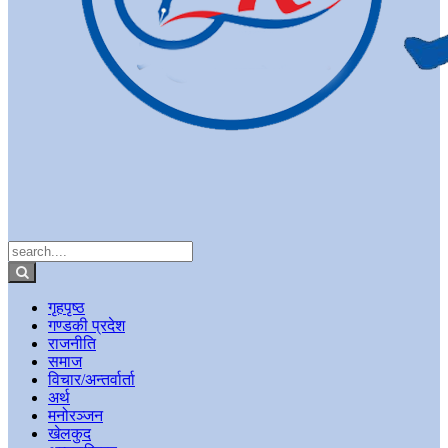
गृहपृष्ठ
गण्डकी प्रदेश
राजनीति
समाज
विचार/अन्तर्वार्ता
अर्थ
मनोरञ्जन
खेलकुद