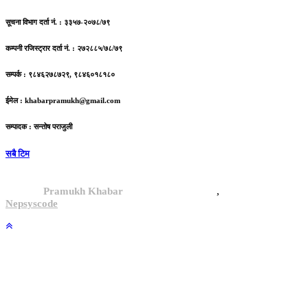
सूचना विभाग दर्ता नं. : ३३५७-२०७८/७९
कम्पनी रजिस्ट्रार दर्ता नं. : २७२८८५/७८/७९
सम्पर्क : ९८४६२७८७२९, ९८४६०१८१८०
ईमेल :
khabarpramukh@gmail.com
सम्पादक : सन्तोष पराजुली
सबै टिम
,
© 2024,
Pramukh Khabar
, All rights reserved.
Site By :
Nepsyscode
.