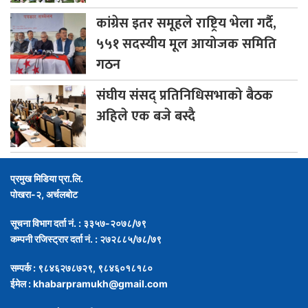
कांग्रेस
इतर समूहले राष्ट्रिय भेला गर्दै,
५५१ सदस्यीय मूल आयोजक समिति
गठन
संघीय
संसद् प्रतिनिधिसभाको बैठक
अहिले एक बजे बस्दै
प्रमुख मिडिया प्रा.लि.
पोखरा-२, अर्चलबोट
सूचना विभाग दर्ता नं. : ३३५७-२०७८/७९
कम्पनी रजिस्ट्रार दर्ता नं. : २७२८८५/७८/७९
सम्पर्क : ९८४६२७८७२९, ९८४६०१८१८०
ईमेल :
khabarpramukh@gmail.com