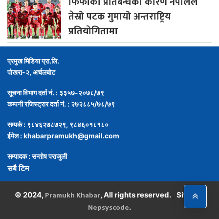
फिफाको
प्रतिबन्धका कारण नेपालले
तेस्रो पटक गुमायो अन्तराष्ट्रिय
प्रतियोगितामा
प्रमुख मिडिया प्रा.लि.
पोखरा-२, अर्चलबोट
सूचना विभाग दर्ता नं. : ३३५७-२०७८/७९
कम्पनी रजिस्ट्रार दर्ता नं. : २७२८८५/७८/७९
सम्पर्क : ९८४६२७८७२९, ९८४६०१८१८०
ईमेल :
khabarpramukh@gmail.com
सम्पादक : सन्तोष पराजुली
सबै टिम
Pramukh Khabar
,
© 2024,
, All rights reserved.
Site By :
Nepsyscode
.