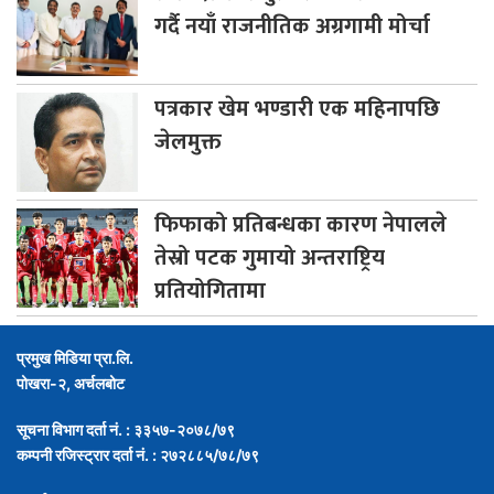
गर्दै नयाँ राजनीतिक अग्रगामी मोर्चा
पत्रकार
खेम भण्डारी एक महिनापछि
जेलमुक्त
फिफाको
प्रतिबन्धका कारण नेपालले
तेस्रो पटक गुमायो अन्तराष्ट्रिय
प्रतियोगितामा
प्रमुख मिडिया प्रा.लि.
पोखरा-२, अर्चलबोट
सूचना विभाग दर्ता नं. : ३३५७-२०७८/७९
कम्पनी रजिस्ट्रार दर्ता नं. : २७२८८५/७८/७९