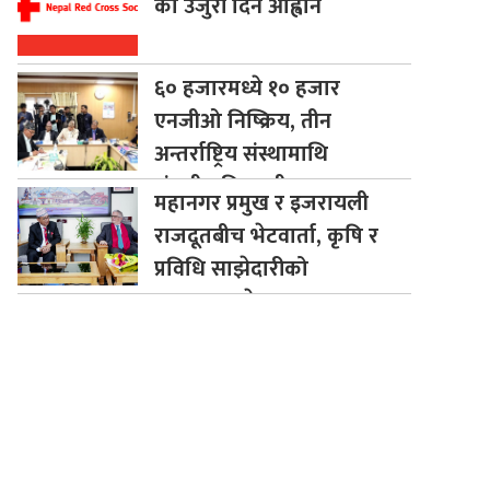
को उजुरी दिन आह्वान
६०
हजारमध्ये १० हजार
एनजीओ निष्क्रिय, तीन
अन्तर्राष्ट्रिय संस्थामाथि
संसदीय निगरानी
महानगर
प्रमुख र इजरायली
राजदूतबीच भेटवार्ता, कृषि र
प्रविधि साझेदारीको
सम्भावनाबारे छलफल