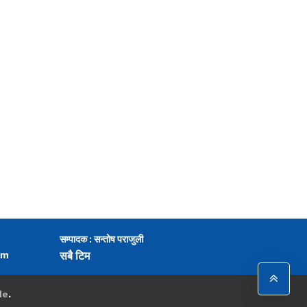
सम्पादक : सन्तोष पराजुली
om
सबै टिम
de
.