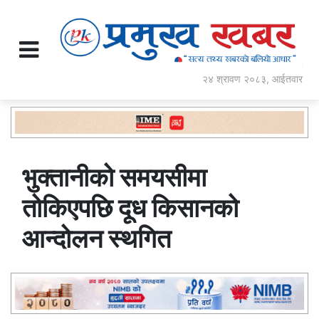
२४ श्रावण २०८३, आईतवार
भुक्तानीको समयसीमा
तोकिएपछि दूध किसानको
आन्दोलन स्थगित