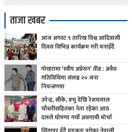
ताजा खबर
आज
अगस्ट ९ तारिख विश्व आदिवासी
दिवस विभिन्न कार्यक्रम गरी मनाइँदै
पोखरामा
‘स्वीप अप्रेसन’ तीव्र : अवैध
गतिविधिमा संलग्न २० जना
नियन्त्रणमा
उपेन्द्र,
सीके, प्रभु देखि रेशमलाल
चौधरीसहितका नेता रहेका आठ
दलले घोषणा गर्यो अग्रगामी मोर्चा
सिंगापुर
हुँदै हङकङ पुगेका नेपाली