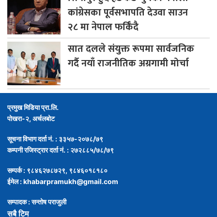
कांग्रेसका पूर्वसभापति देउवा साउन
२८ मा नेपाल फर्किँदै
सात
दलले संयुक्त रूपमा सार्वजनिक
गर्दै नयाँ राजनीतिक अग्रगामी मोर्चा
प्रमुख मिडिया प्रा.लि.
पोखरा-२, अर्चलबोट
सूचना विभाग दर्ता नं. : ३३५७-२०७८/७९
कम्पनी रजिस्ट्रार दर्ता नं. : २७२८८५/७८/७९
सम्पर्क : ९८४६२७८७२९, ९८४६०१८१८०
ईमेल :
khabarpramukh@gmail.com
सम्पादक : सन्तोष पराजुली
सबै टिम