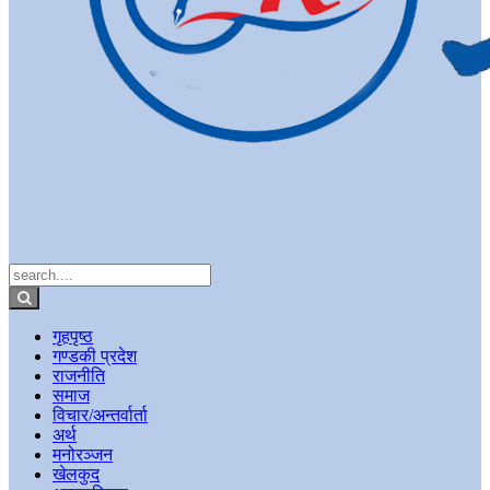
गृहपृष्ठ
गण्डकी प्रदेश
राजनीति
समाज
विचार/अन्तर्वार्ता
अर्थ
मनोरञ्जन
खेलकुद