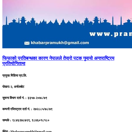
फिफाको
प्रतिबन्धका कारण नेपालले तेस्रो पटक गुमायो अन्तराष्ट्रिय
प्रतियोगितामा
प्रमुख मिडिया प्रा.लि.
पोखरा-२, अर्चलबोट
सूचना विभाग दर्ता नं. : ३३५७-२०७८/७९
कम्पनी रजिस्ट्रार दर्ता नं. : २७२८८५/७८/७९
सम्पर्क : ९८४६२७८७२९, ९८४६०१८१८०
ईमेल :
khabarpramukh@gmail.com