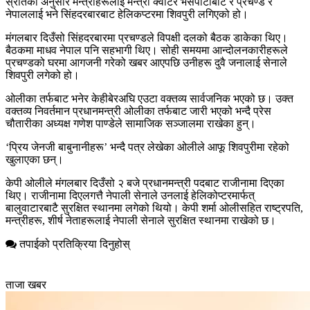
स्रोतका अनुसार मन्त्रीहरूलाई मन्त्री क्वार्टर भैंसेपाटीबाट र प्रचण्ड र
नेपाललाई भने सिंहदरबारबाट हेलिकप्टरमा शिवपुरी लगिएको हो।
मंगलबार दिउँसो सिंहदरबारमा प्रचण्डले विपक्षी दलको बैठक डाकेका थिए।
बैठकमा माधव नेपाल पनि सहभागी थिए। सोही समयमा आन्दोलनकारीहरूले
प्रचण्डको घरमा आगजनी गरेको खबर आएपछि उनीहरू दुवै जनालाई सेनाले
शिवपुरी लगेको हो।
ओलीका तर्फबाट भनेर केहीबेरअघि एउटा वक्तव्य सार्वजनिक भएको छ। उक्त
वक्तव्य निवर्तमान प्रधानमन्त्री ओलीका तर्फबाट जारी भएको भन्दै प्रेस
चौतारीका अध्यक्ष गणेश पाण्डेले सामाजिक सञ्जालमा राखेका हुन्।
‘प्रिय जेनजी बाबुनानीहरू’ भन्दै पत्र लेखेका ओलीले आफू शिवपुरीमा रहेको
खुलाएका छन्।
केपी ओलीले मंगलबार दिउँसो २ बजे प्रधानमन्त्री पदबाट राजीनामा दिएका
थिए। राजीनामा दिएलगत्तै नेपाली सेनाले उनलाई हेलिकोप्टरमार्फत्
बालुवाटारबाटै सुरक्षित स्थानमा लगेको थियो। केपी शर्मा ओलीसहित राष्ट्रपति,
मन्त्रीहरू, शीर्ष नेताहरूलाई नेपाली सेनाले सुरक्षित स्थानमा राखेको छ।
तपाईको प्रतिक्रिया दिनुहोस्
ताजा खबर