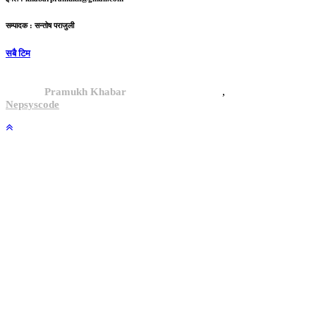
सम्पादक : सन्तोष पराजुली
सबै टिम
,
© 2024,
Pramukh Khabar
, All rights reserved.
Site By :
Nepsyscode
.