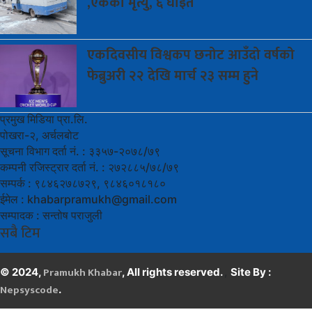
,एकको मृत्यु, ६ घाइते
एकदिवसीय
विश्वकप छनोट आउँदो वर्षको
फेब्रुअरी २२ देखि मार्च २३ सम्म हुने
प्रमुख मिडिया प्रा.लि.
पोखरा-२, अर्चलबोट
सूचना विभाग दर्ता नं. : ३३५७-२०७८/७९
कम्पनी रजिस्ट्रार दर्ता नं. : २७२८८५/७८/७९
सम्पर्क : ९८४६२७८७२९, ९८४६०१८१८०
ईमेल :
khabarpramukh@gmail.com
सम्पादक : सन्तोष पराजुली
सबै टिम
Pramukh Khabar
,
© 2024,
, All rights reserved.
Site By :
Nepsyscode
.