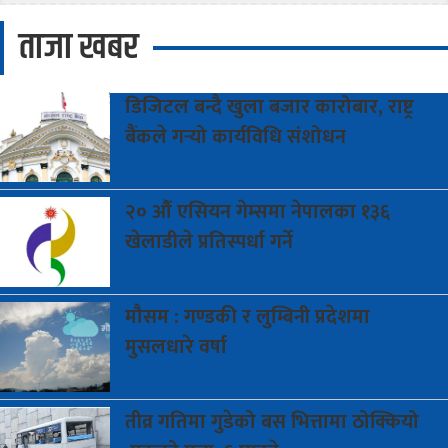
ताजा खबर
डिजिटल
बन्दै खुला बजार कारोबार, राष्ट्र
बैंकले गर्‍यो कार्यविधि संशोधन
२०
औँ एसियन गेम्समा नेपालका १३६
खेलाडीले प्रतिस्पर्धा गर्ने
मौसम
: गण्डकी र लुम्बिनी प्रदेशमा
मुसलधारे वर्षा
तीव्र
गतिमा गुडेको बस भित्तामा ठोक्कियो