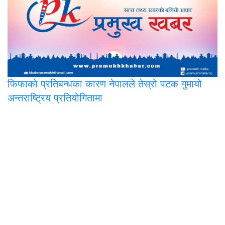
फिफाको
प्रतिबन्धका कारण नेपालले तेस्रो पटक गुमायो
अन्तराष्ट्रिय प्रतियोगितामा
प्रमुख मिडिया प्रा.लि.
पोखरा-२, अर्चलबोट
सूचना विभाग दर्ता नं. : ३३५७-२०७८/७९
कम्पनी रजिस्ट्रार दर्ता नं. : २७२८८५/७८/७९
सम्पर्क : ९८४६२७८७२९, ९८४६०१८१८०