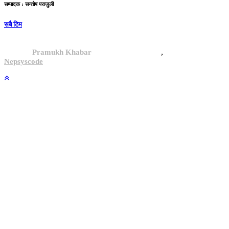
सम्पादक : सन्तोष पराजुली
सबै टिम
,
© 2024,
Pramukh Khabar
, All rights reserved.
Site By :
Nepsyscode
.