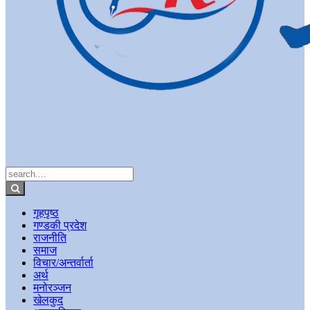
गृहपृष्ठ
गण्डकी प्रदेश
राजनीति
समाज
विचार/अन्तर्वार्ता
अर्थ
मनोरञ्जन
खेलकुद