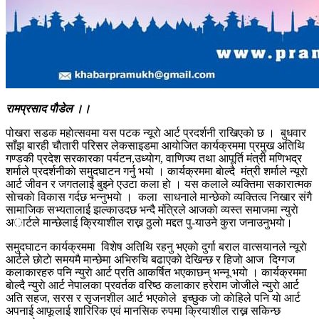
रामप्रसाद पाैडेल ।।
पोखरा सडक महाेत्सवमा यस पटक न्यूराे आर्ट प्रदर्शनी राखिएकाे छ । बुधवार
साँझ बारही चाैतारी परिसर लेकसाइडमा आयाेजित कार्यक्रममा प्रमुख अतिथि
गण्डकी प्रदेश सरकारका पर्यटन,उध्याेग, वाणिज्य तथा आपूर्ति मंत्री मणिभद्र
शर्माले प्रदर्शनीकाे समुदघाटन गर्नु भयाे । कार्यक्रममा बाेल्दै मंत्री शर्माले न्यूराे
आर्ट जीवन र जगतलाई बुझ्ने एउटा कला हाे । यस कलाले व्यक्तिमा सकारात्मक
साेचकाे विकास गर्दछ भन्नुभयाे । कला साधनाले मान्छेकाे व्यक्तित्व निखार संगै
सामाजिक सभ्यतालाई झल्काउदछ भन्दै मंत्रिले आजकाे व्यस्त समाजमा न्युराे
अार्टले मान्छेलाई क्रियाशील राख्न ठुलाे मद्दत पु-याउने कुरा जनाउनुभयाे।
समुदघाटन कार्यक्रममा विशेष अतिथि रहनु भएकाे दुर्गा बराल वात्सयानले न्यूराे
आर्टले छाेटाे समयमै मान्छेमा अभिरुचि बढाएकाे देखिन्छ र हिजाे आज दिग्गज
कलाकारहरु पनि न्युराे आर्ट प्रति आकर्षित भएकाछन् भन्नू भयाे । कार्यक्रममा
बाेल्दै न्युराे आर्ट नेपालका प्रवर्तक वरिष्ठ कलाकार हरेराम जाेजीले न्युराे आर्ट
अति सहज, सरस र सृजनशील आर्ट भएकाेले इच्छुक जाे काेहिले पनि याे आर्ट
अपनाई आफूलाई शारिरिक एवं मानसिक रुपमा क्रियाशील राख्न सकिन्छ