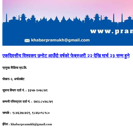
एकदिवसीय
विश्वकप छनोट आउँदो वर्षको फेब्रुअरी २२ देखि मार्च २३ सम्म हुने
प्रमुख मिडिया प्रा.लि.
पोखरा-२, अर्चलबोट
सूचना विभाग दर्ता नं. : ३३५७-२०७८/७९
कम्पनी रजिस्ट्रार दर्ता नं. : २७२८८५/७८/७९
सम्पर्क : ९८४६२७८७२९, ९८४६०१८१८०
ईमेल :
khabarpramukh@gmail.com