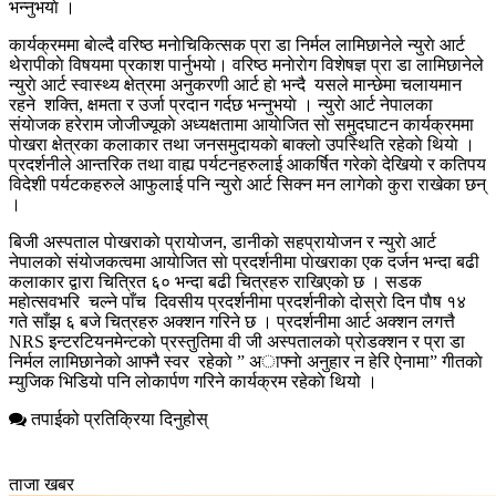
भन्नुभयाे ।
कार्यक्रममा बाेल्दै वरिष्ठ मनाेचिकित्सक प्रा डा निर्मल लामिछानेले न्युराे आर्ट
थेरापीकाे विषयमा प्रकाश पार्नुभयाे। वरिष्ठ मनाेराेग विशेषज्ञ प्रा डा लामिछानेले
न्युराे आर्ट स्वास्थ्य क्षेत्रमा अनुकरणी आर्ट हाे भन्दै यसले मान्छेमा चलायमान
रहने शक्ति, क्षमता र उर्जा प्रदान गर्दछ भन्नुभयाे । न्युराे आर्ट नेपालका
संयाेजक हरेराम जाेजीज्यूकाे अध्यक्षतामा आयाेजित साे समुदघाटन कार्यक्रममा
पाेखरा क्षेत्रका कलाकार तथा जनसमुदायकाे बाक्लाे उपस्थिति रहेकाे थियाे ।
प्रदर्शनीले आन्तरिक तथा वाह्य पर्यटनहरुलाई आकर्षित गरेकाे देखियाे र कतिपय
विदेशी पर्यटकहरुले आफुलाई पनि न्युराे आर्ट सिक्न मन लागेकाे कुरा राखेका छन्
।
बिजी अस्पताल पाेखराकाे प्रायाेजन, डानीकाे सहप्रायाेजन र न्युराे आर्ट
नेपालकाे संयाेजकत्वमा आयाेजित साे प्रदर्शनीमा पाेखराका एक दर्जन भन्दा बढी
कलाकार द्वारा चित्रित ६० भन्दा बढी चित्रहरु राखिएकाे छ । सडक
महाेत्सवभरि चल्ने पाँच दिवसीय प्रदर्शनीमा प्रदर्शनीकाे दाेस्राे दिन पाैष १४
गते साँझ ६ बजे चित्रहरु अक्शन गरिने छ । प्रदर्शनीमा आर्ट अक्शन लगत्तै
NRS इन्टरटियनमेन्टकाे प्रस्तुतिमा वी जी अस्पतालकाे प्राेडक्शन र प्रा डा
निर्मल लामिछानेकाे आफ्नै स्वर रहेकाे ” अाफ्नाे अनुहार न हेरि ऐनामा” गीतकाे
म्युजिक भिडियाे पनि लाेकार्पण गरिने कार्यक्रम रहेकाे थियो ।
तपाईको प्रतिक्रिया दिनुहोस्
ताजा खबर