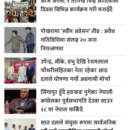
आज
अगस्ट ९ तारिख विश्व आदिवासी
दिवस विभिन्न कार्यक्रम गरी मनाइँदै
पोखरामा
‘स्वीप अप्रेसन’ तीव्र : अवैध
गतिविधिमा संलग्न २० जना
नियन्त्रणमा
उपेन्द्र,
सीके, प्रभु देखि रेशमलाल
चौधरीसहितका नेता रहेका आठ
दलले घोषणा गर्यो अग्रगामी मोर्चा
सिंगापुर
हुँदै हङकङ पुगेका नेपाली
कांग्रेसका पूर्वसभापति देउवा साउन
२८ मा नेपाल फर्किँदै
सात
दलले संयुक्त रूपमा सार्वजनिक