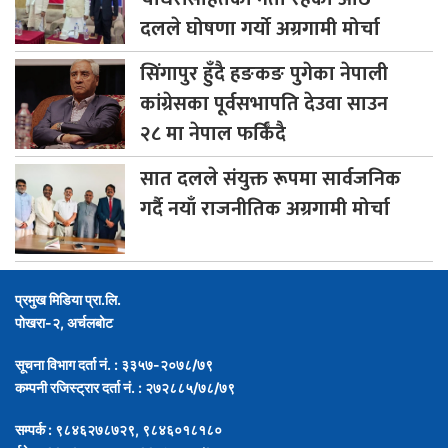
दलले घोषणा गर्यो अग्रगामी मोर्चा
सिंगापुर
हुँदै हङकङ पुगेका नेपाली
कांग्रेसका पूर्वसभापति देउवा साउन
२८ मा नेपाल फर्किँदै
सात
दलले संयुक्त रूपमा सार्वजनिक
गर्दै नयाँ राजनीतिक अग्रगामी मोर्चा
प्रमुख मिडिया प्रा.लि.
पोखरा-२, अर्चलबोट
सूचना विभाग दर्ता नं. : ३३५७-२०७८/७९
कम्पनी रजिस्ट्रार दर्ता नं. : २७२८८५/७८/७९
सम्पर्क : ९८४६२७८७२९, ९८४६०१८१८०