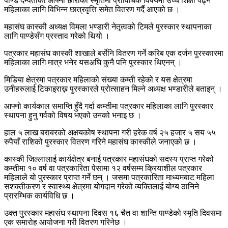
पाण्डे दम्पतीको आफ्नी छोरीको स्मृतिमा प्राविधिक विषयमा उच्च शिक्षा पढ्न
महिलाका लागि विभिन्न छात्रवृत्ति समेत वितरण गर्दै आएको छ ।
महासंघ कास्की अध्यक्ष विमला भण्डारी नेतृत्वको टिमले पुरस्कार स्थापनाका
लागि पाण्डेसँग प्रस्ताव गरेको थियो ।
पत्रकार महासंघ कास्की शाखाले बर्सेनि वितरण गर्ने करिब एक दर्जन पुरस्कारमा
महिलाका लागि मात्र भनेर यसअघि कुनै पनि पुरस्कार थिएनन् ।
मिडिया क्षेत्रमा पत्रकार महिलाको संख्या कम्ती रहेको र यस क्षेत्रमा
उनीहरुलाई टिकाइराख्न पुरस्कारले प्रोत्साहन मिल्ने अध्यक्ष भण्डारीले बताइन् ।
आफ्नो कार्यकाल समाप्ति हुँदै गर्दा कम्तीमा पत्रकार महिलाका लागि पुरस्कार
स्थापना हुनु गर्वको विषय भएको उनको भनाइ छ ।
हाल ५ लाख बराबरको अक्षयकोष स्थापना गरी हरेक वर्ष २५ हजार ५ सय ५५
रुपैयाँ राशिको पुरस्कार वितरण गरिने महासंघ कास्कीले जनाएको छ ।
कास्की जिल्लालाई कार्यक्षेत्र बनाई पत्रकार महासंघको सदस्य प्राप्त गरेको
कम्तीमा १० वर्ष वा पत्रकारिता पेसामा १२ वर्षसम्म क्रियाशील पत्रकार
महिलाले यो पुरस्कार प्राप्त गर्ने छन् । जसमा पत्रकारिता माध्यमबाट महिला
सशक्तीकरण र स्वास्थ्य क्षेत्रमा योगदान गरेको व्यक्तिलाई योग्य ठानिने
प्रारम्भिक कार्यविधि छ ।
उक्त पुरस्कार महासंघ स्थापना दिवस १६ चैत वा शान्ति पाण्डेको स्मृति दिवसमा
एक समारोह आयोजना गरी वितरण गरिनेछ ।