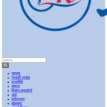
गृहपृष्ठ
गण्डकी प्रदेश
राजनीति
समाज
विचार/अन्तर्वार्ता
अर्थ
मनोरञ्जन
खेलकुद