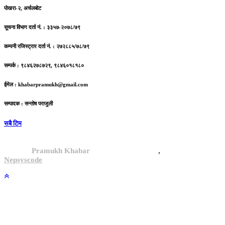
पोखरा-२, अर्चलबोट
सूचना विभाग दर्ता नं. : ३३५७-२०७८/७९
कम्पनी रजिस्ट्रार दर्ता नं. : २७२८८५/७८/७९
सम्पर्क : ९८४६२७८७२९, ९८४६०१८१८०
ईमेल :
khabarpramukh@gmail.com
सम्पादक : सन्तोष पराजुली
सबै टिम
,
© 2024,
Pramukh Khabar
, All rights reserved.
Site By :
Nepsyscode
.