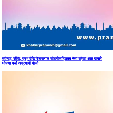
उपेन्द्र,
सीके, प्रभु देखि रेशमलाल चौधरीसहितका नेता रहेका आठ दलले
घोषणा गर्यो अग्रगामी मोर्चा