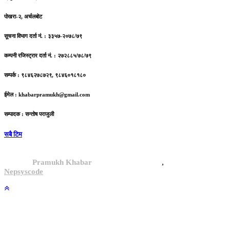
पोखरा-२, अर्चलबोट
सूचना विभाग दर्ता नं. : ३३५७-२०७८/७९
कम्पनी रजिस्ट्रार दर्ता नं. : २७२८८५/७८/७९
सम्पर्क : ९८४६२७८७२९, ९८४६०१८१८०
ईमेल :
khabarpramukh@gmail.com
सम्पादक : सन्तोष पराजुली
सबै टिम
,
© 2024,
Pramukh Khabar
, All rights reserved.
Site By :
Nepsyscode
.