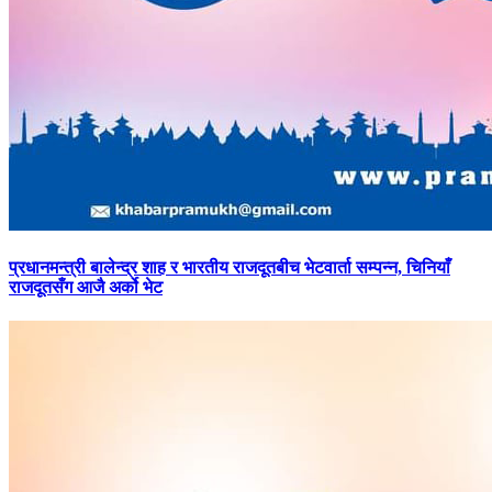
प्रधानमन्त्री
बालेन्द्र शाह र भारतीय राजदूतबीच भेटवार्ता सम्पन्न, चिनियाँ
राजदूतसँग आजै अर्को भेट