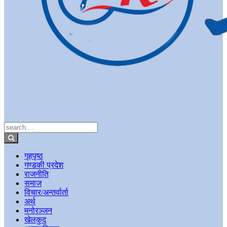
गृहपृष्ठ
गण्डकी प्रदेश
राजनीति
समाज
विचार/अन्तर्वार्ता
अर्थ
मनोरञ्जन
खेलकुद