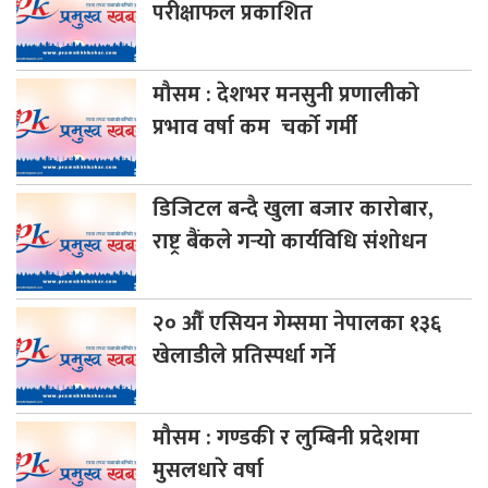
परीक्षाफल प्रकाशित
मौसम
: देशभर मनसुनी प्रणालीको
प्रभाव वर्षा कम चर्को गर्मी
डिजिटल
बन्दै खुला बजार कारोबार,
राष्ट्र बैंकले गर्‍यो कार्यविधि संशोधन
२०
औँ एसियन गेम्समा नेपालका १३६
खेलाडीले प्रतिस्पर्धा गर्ने
मौसम
: गण्डकी र लुम्बिनी प्रदेशमा
मुसलधारे वर्षा