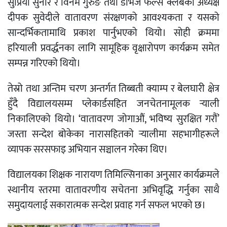
सुप्रिया सुनार र विनम गुरुङ तथा डेभिज फल्स क्लबका अध्यक्ष
दीपक सुवेदीले वातावरण संरक्षणको आवश्यकता र यसको
सान्दर्भिकतामाथि प्रकाश पार्नुभएको थियो। सोही क्रममा
हरियाली प्रवर्द्धनका लागि सामूहिक वृक्षारोपण कार्यक्रम समेत
सम्पन्न गरिएको थियो।
तेस्रो तथा अन्तिम चरण अन्तर्गत तिब्बती क्याम्प र बेलघारी क्षेत्र
हुँदै विद्यालयसम्म प्लेकार्डसहित जनचेतनामूलक र्‍याली
निकालिएको थियो। ‘वातावरण जोगाऔं, भविष्य सुरक्षित गरौं’
जस्ता सन्देश बोकेका नारासहितको र्‍यालीमा सहभागीहरूले
व्यापक सरसफाइ अभियान सञ्चालन गरेका थिए।
विद्यालयका शिक्षक नारायण तिमिल्सिनाका अनुसार कार्यक्रमले
स्थानीय स्तरमा वातावरणीय सचेतना अभिवृद्धि गर्नुका साथै
समुदायलाई सकारात्मक सन्देश प्रवाह गर्न सफल भएको छ।