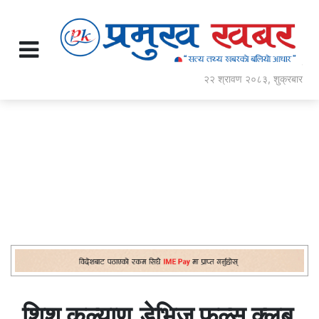
२२ श्रावण २०८३, शुक्रबार
शिशु कल्याण,डेभिज फल्स क्लब