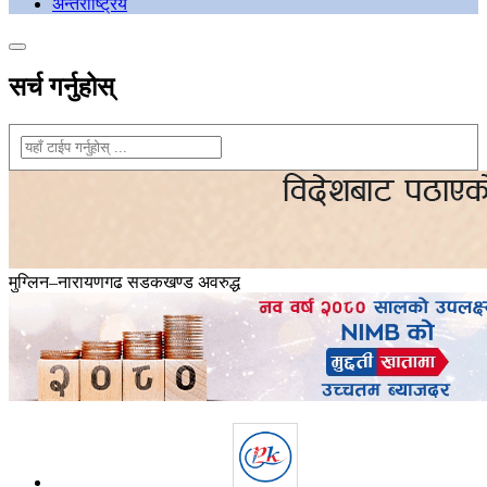
अन्तराष्ट्रिय
सर्च गर्नुहोस्
मुग्लिन–नारायणगढ सडकखण्ड अवरुद्ध