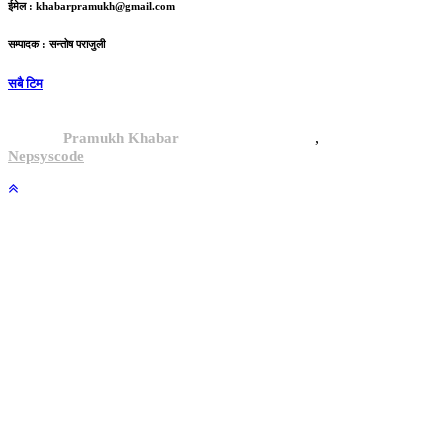
ईमेल :
khabarpramukh@gmail.com
सम्पादक : सन्तोष पराजुली
सबै टिम
,
© 2024,
Pramukh Khabar
, All rights reserved.
Site By :
Nepsyscode
.