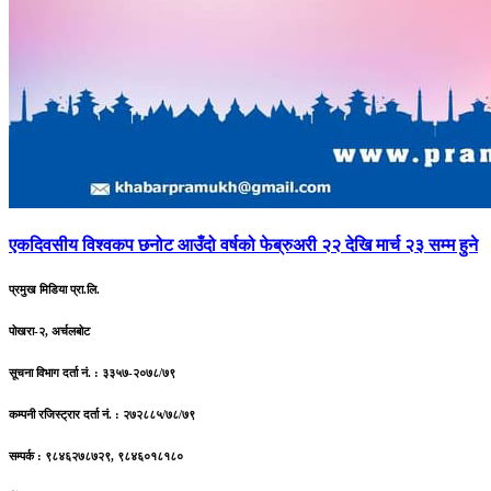
एकदिवसीय
विश्वकप छनोट आउँदो वर्षको फेब्रुअरी २२ देखि मार्च २३ सम्म हुने
प्रमुख मिडिया प्रा.लि.
पोखरा-२, अर्चलबोट
सूचना विभाग दर्ता नं. : ३३५७-२०७८/७९
कम्पनी रजिस्ट्रार दर्ता नं. : २७२८८५/७८/७९
सम्पर्क : ९८४६२७८७२९, ९८४६०१८१८०