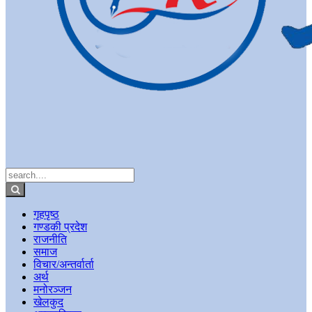
गृहपृष्ठ
गण्डकी प्रदेश
राजनीति
समाज
विचार/अन्तर्वार्ता
अर्थ
मनोरञ्जन
खेलकुद