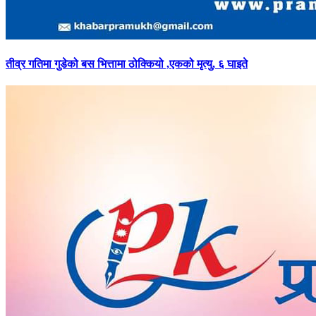
तीव्र
गतिमा गुडेको बस भित्तामा ठोक्कियो ,एकको मृत्यु, ६ घाइते