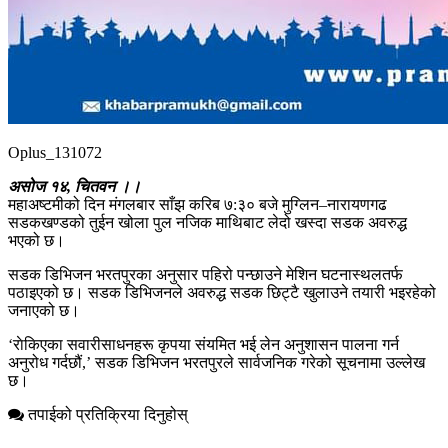
Oplus_131072
असोज १४, चितवन ।।
महाअष्टमीको दिन मंगलबार साँझ करिब ७:३० बजे मुग्लिन–नारायणगढ
सडकखण्डको तुईन खोला पुल नजिक माथिबाट लेदो खस्दा सडक अवरुद्ध
भएको छ।
सडक डिभिजन भरतपुरका अनुसार पहिरो पन्छाउने मेशिन घटनास्थलतर्फ
पठाइएको छ। सडक डिभिजनले अवरुद्ध सडक छिट्टै खुलाउने तयारी भइरहेको
जनाएको छ।
‘राेकिएका सवारीसाधनहरू कृपया संयमित भई लेन अनुशासन पालना गर्न
अनुरोध गर्दछौं,’ सडक डिभिजन भरतपुरले सार्वजनिक गरेको सूचनामा उल्लेख
छ।
तपाईको प्रतिक्रिया दिनुहोस्