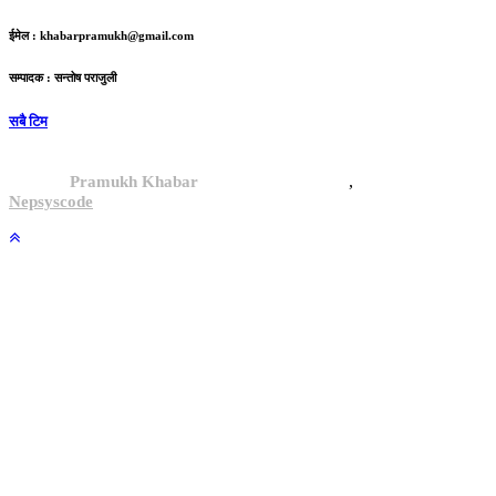
ईमेल :
khabarpramukh@gmail.com
सम्पादक : सन्तोष पराजुली
सबै टिम
,
© 2024,
Pramukh Khabar
, All rights reserved.
Site By :
Nepsyscode
.