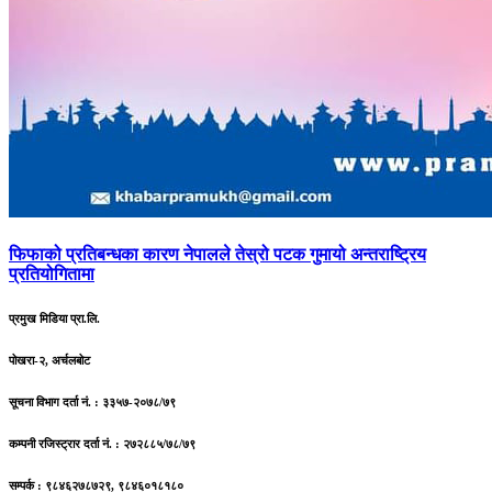
फिफाको
प्रतिबन्धका कारण नेपालले तेस्रो पटक गुमायो अन्तराष्ट्रिय
प्रतियोगितामा
प्रमुख मिडिया प्रा.लि.
पोखरा-२, अर्चलबोट
सूचना विभाग दर्ता नं. : ३३५७-२०७८/७९
कम्पनी रजिस्ट्रार दर्ता नं. : २७२८८५/७८/७९
सम्पर्क : ९८४६२७८७२९, ९८४६०१८१८०