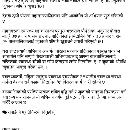
मात्र र १२ देखि ५९ महिनासम्मका बालबालिकालाई भिटामिन ‘ए’ क्याप्सुलसँगै
जुकाको औषधि खुवाइनेछ।
देशकै ठूलो पोखरा महानगरपालिकामा पनि आजदेखि यो अभियान सुरु गरिएको
छ।
महानगरको स्वास्थ्य महाशाखाका प्रमुख भरतराज पौडेलका अनुसार पोखरा
मात्रै ३७ हजार ५ सय ४५ बालबालिकालाई भिटामिन ‘ए’ र ३३ हजार १ सय
२५ बालबालिकालाई जुकाको औषधि खुवाउने तयारी गरिएको छ।
यस राष्ट्रव्यापी अभियान अन्तर्गत पोखरा महनगरपालिकाका प्रमुख धनराज
आचार्यले पनि सम्पूर्ण पोखरावासी अभिभावकलाई आफ्ना बालबालिकालाई
नजिकको स्वास्थ्य चौकी वा खोप केन्द्रमा लगेर भिटामिन ‘ए’ र जुकाको औषधि
खुवाउन आग्रह गरेका छन् ।
स्वास्थ्यकर्मी, महिला समुदाय स्वास्थ्य स्वयंसेवक र स्थानीय स्वास्थ्य संस्था
मार्फत देशका सबै वडामा भिटामिन ‘ए’ वितरण कार्य जारी रहेको छ।
बालबालिकाको प्रतिरोधात्मक शक्ति वृद्धि गर्न र जुकाको समस्या नियन्त्रण गर्न
स्वास्थ्य मन्त्रालयले यो अभियान वर्षमा दुई पटक, चैत र कार्तिकमा सञ्चालन
गरिँदै आएको छ।
तपाईको प्रतिक्रिया दिनुहोस्
ताजा खबर