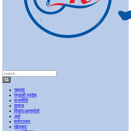
गृहपृष्ठ
गण्डकी प्रदेश
राजनीति
समाज
विचार/अन्तर्वार्ता
अर्थ
मनोरञ्जन
खेलकुद