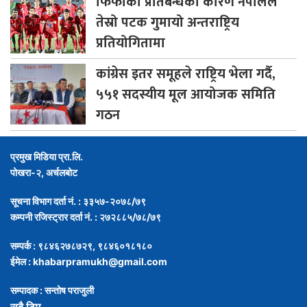
फिफाको
प्रतिबन्धका कारण नेपालले
तेस्रो पटक गुमायो अन्तराष्ट्रिय
प्रतियोगितामा
कांग्रेस
इतर समूहले राष्ट्रिय भेला गर्दै,
५५१ सदस्यीय मूल आयोजक समिति
गठन
प्रमुख मिडिया प्रा.लि.
पोखरा-२, अर्चलबोट
सूचना विभाग दर्ता नं. : ३३५७-२०७८/७९
कम्पनी रजिस्ट्रार दर्ता नं. : २७२८८५/७८/७९
सम्पर्क : ९८४६२७८७२९, ९८४६०१८१८०
ईमेल :
khabarpramukh@gmail.com
सम्पादक : सन्तोष पराजुली
सबै टिम