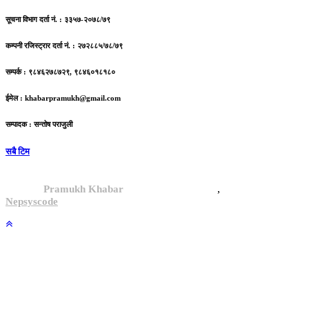
सूचना विभाग दर्ता नं. : ३३५७-२०७८/७९
कम्पनी रजिस्ट्रार दर्ता नं. : २७२८८५/७८/७९
सम्पर्क : ९८४६२७८७२९, ९८४६०१८१८०
ईमेल :
khabarpramukh@gmail.com
सम्पादक : सन्तोष पराजुली
सबै टिम
,
© 2024,
Pramukh Khabar
, All rights reserved.
Site By :
Nepsyscode
.