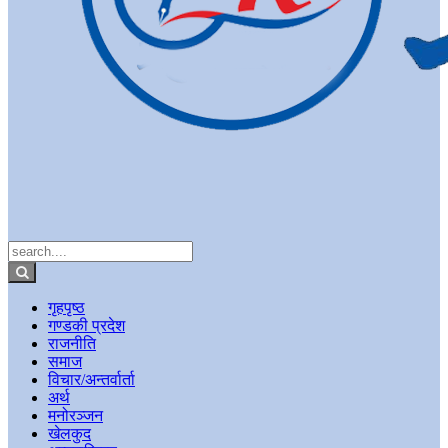
गृहपृष्ठ
गण्डकी प्रदेश
राजनीति
समाज
विचार/अन्तर्वार्ता
अर्थ
मनोरञ्जन
खेलकुद