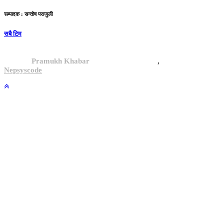
सम्पादक : सन्तोष पराजुली
सबै टिम
,
© 2024,
Pramukh Khabar
, All rights reserved.
Site By :
Nepsyscode
.