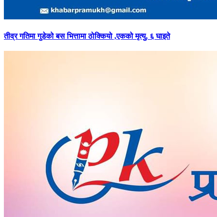
तीव्र
गतिमा गुडेको बस भित्तामा ठोक्कियो ,एकको मृत्यु, ६ घाइते