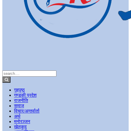
गृहपृष्ठ
गण्डकी प्रदेश
राजनीति
समाज
विचार/अन्तर्वार्ता
अर्थ
मनोरञ्जन
खेलकुद