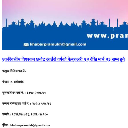
एकदिवसीय
विश्वकप छनोट आउँदो वर्षको फेब्रुअरी २२ देखि मार्च २३ सम्म हुने
प्रमुख मिडिया प्रा.लि.
पोखरा-२, अर्चलबोट
सूचना विभाग दर्ता नं. : ३३५७-२०७८/७९
कम्पनी रजिस्ट्रार दर्ता नं. : २७२८८५/७८/७९
सम्पर्क : ९८४६२७८७२९, ९८४६०१८१८०
ईमेल :
khabarpramukh@gmail.com