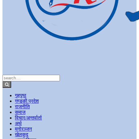
गृहपृष्ठ
गण्डकी प्रदेश
राजनीति
समाज
विचार/अन्तर्वार्ता
अर्थ
मनोरञ्जन
खेलकुद