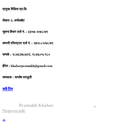
प्रमुख मिडिया प्रा.लि.
पोखरा-२, अर्चलबोट
सूचना विभाग दर्ता नं. : ३३५७-२०७८/७९
कम्पनी रजिस्ट्रार दर्ता नं. : २७२८८५/७८/७९
सम्पर्क : ९८४६२७८७२९, ९८४६०१८१८०
ईमेल :
khabarpramukh@gmail.com
सम्पादक : सन्तोष पराजुली
सबै टिम
,
© 2024,
Pramukh Khabar
, All rights reserved.
Site By :
Nepsyscode
.