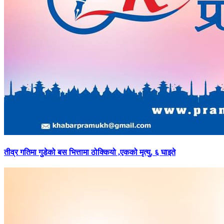
तीव्र
गतिमा गुडेको बस भित्तामा ठोक्कियो ,एकको मृत्यु, ६ घाइते