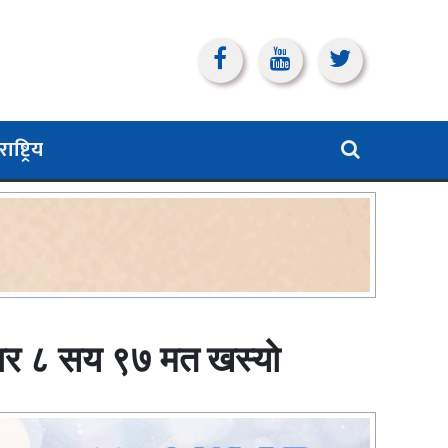
ाष्ट्रिय
ार ८ सय ९७ मत खस्याे