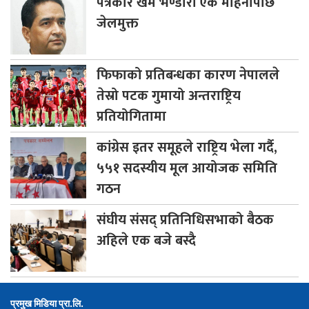
पत्रकार
खेम भण्डारी एक महिनापछि
जेलमुक्त
फिफाको
प्रतिबन्धका कारण नेपालले
तेस्रो पटक गुमायो अन्तराष्ट्रिय
प्रतियोगितामा
कांग्रेस
इतर समूहले राष्ट्रिय भेला गर्दै,
५५१ सदस्यीय मूल आयोजक समिति
गठन
संघीय
संसद् प्रतिनिधिसभाको बैठक
अहिले एक बजे बस्दै
प्रमुख मिडिया प्रा.लि.