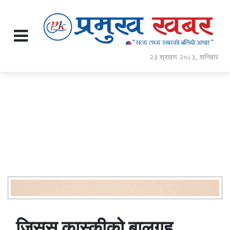
२३ श्रावण २०८३, शनिबार
जिसस कास्कीको बालगृह