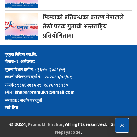
फिफाको
प्रतिबन्धका कारण नेपालले
तेस्रो पटक गुमायो अन्तराष्ट्रिय
प्रतियोगितामा
प्रमुख मिडिया प्रा.लि.
पोखरा-२, अर्चलबोट
सूचना विभाग दर्ता नं. : ३३५७-२०७८/७९
कम्पनी रजिस्ट्रार दर्ता नं. : २७२८८५/७८/७९
सम्पर्क : ९८४६२७८७२९, ९८४६०१८१८०
ईमेल :
khabarpramukh@gmail.com
सम्पादक : सन्तोष पराजुली
सबै टिम
Pramukh Khabar
,
© 2024,
, All rights reserved.
Site By :
Nepsyscode
.