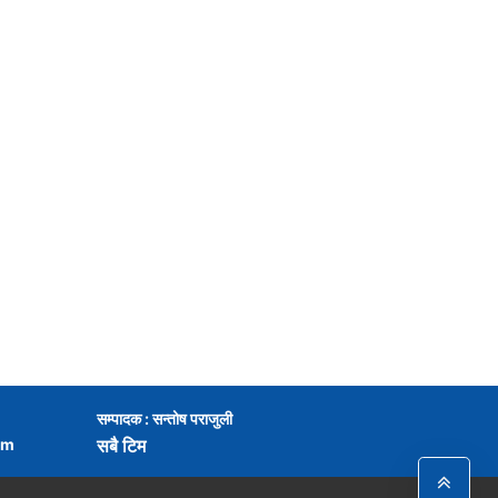
सम्पादक : सन्तोष पराजुली
om
सबै टिम