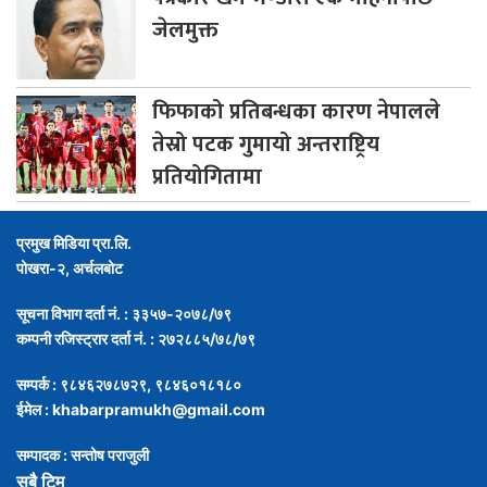
जेलमुक्त
फिफाको
प्रतिबन्धका कारण नेपालले
तेस्रो पटक गुमायो अन्तराष्ट्रिय
प्रतियोगितामा
प्रमुख मिडिया प्रा.लि.
पोखरा-२, अर्चलबोट
सूचना विभाग दर्ता नं. : ३३५७-२०७८/७९
कम्पनी रजिस्ट्रार दर्ता नं. : २७२८८५/७८/७९
सम्पर्क : ९८४६२७८७२९, ९८४६०१८१८०
ईमेल :
khabarpramukh@gmail.com
सम्पादक : सन्तोष पराजुली
सबै टिम