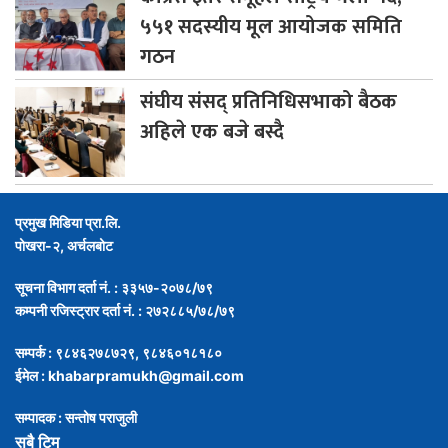
५५१ सदस्यीय मूल आयोजक समिति
गठन
संघीय
संसद् प्रतिनिधिसभाको बैठक
अहिले एक बजे बस्दै
प्रमुख मिडिया प्रा.लि.
पोखरा-२, अर्चलबोट
सूचना विभाग दर्ता नं. : ३३५७-२०७८/७९
कम्पनी रजिस्ट्रार दर्ता नं. : २७२८८५/७८/७९
सम्पर्क : ९८४६२७८७२९, ९८४६०१८१८०
ईमेल :
khabarpramukh@gmail.com
सम्पादक : सन्तोष पराजुली
सबै टिम