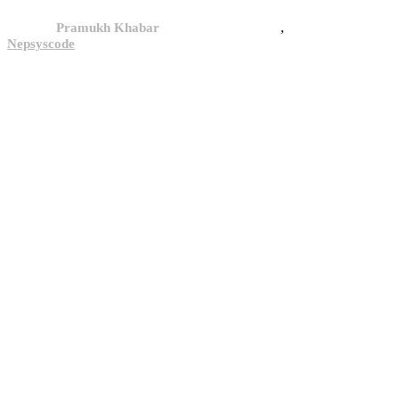
,
© 2024,
Pramukh Khabar
, All rights reserved.
Site By :
Nepsyscode
.