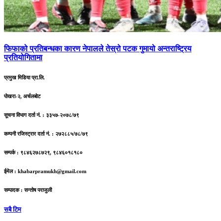
फिफाको
प्रतिबन्धका कारण नेपालले तेस्रो पटक गुमायो अन्तराष्ट्रिय
प्रतियोगितामा
प्रमुख मिडिया प्रा.लि.
पोखरा-२, अर्चलबोट
सूचना विभाग दर्ता नं. : ३३५७-२०७८/७९
कम्पनी रजिस्ट्रार दर्ता नं. : २७२८८५/७८/७९
सम्पर्क : ९८४६२७८७२९, ९८४६०१८१८०
ईमेल :
khabarpramukh@gmail.com
सम्पादक : सन्तोष पराजुली
सबै टिम