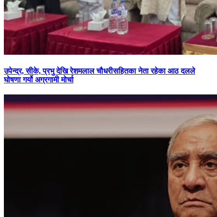
उपेन्द्र,
सीके, प्रभु देखि रेशमलाल चौधरीसहितका नेता रहेका आठ दलले
घोषणा गर्यो अग्रगामी मोर्चा