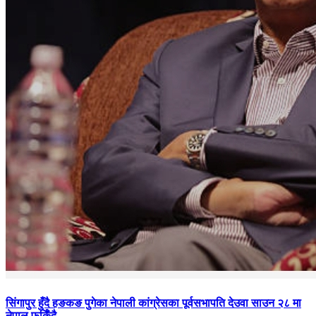
सिंगापुर
हुँदै हङकङ पुगेका नेपाली कांग्रेसका पूर्वसभापति देउवा साउन २८ मा
नेपाल फर्किँदै