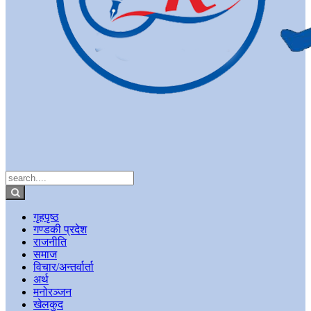
गृहपृष्ठ
गण्डकी प्रदेश
राजनीति
समाज
विचार/अन्तर्वार्ता
अर्थ
मनोरञ्जन
खेलकुद