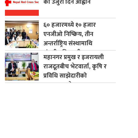
को उजुरी दिन आह्वान
६०
हजारमध्ये १० हजार
एनजीओ निष्क्रिय, तीन
अन्तर्राष्ट्रिय संस्थामाथि
संसदीय निगरानी
महानगर
प्रमुख र इजरायली
राजदूतबीच भेटवार्ता, कृषि र
प्रविधि साझेदारीको
सम्भावनाबारे छलफल